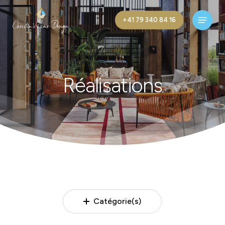
Skip
Menu
to
+41 79 340 84 16
main
content
Réalisations
Catégorie(s)