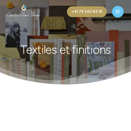
Skip
Menu
to
+41 79 340 84 16
main
content
Textiles
et
finitions